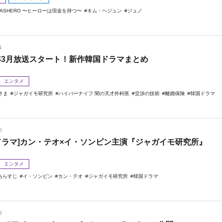
CASHERO 〜ヒーローは現金を持つ〜
キム・ヘジュン
ジュノ
1
5年3月放送スタート！新作韓国ドラマまとめ
エンタメ
さま
ジャガイモ研究所
ハイパーナイフ 闇の天才外科医
交渉の技術
離婚保険
韓国ドラマ
0
ドラマ]カン・テオ×イ・ソンビン主演『ジャガイモ研究所』
エンタメ
あらすじ
イ・ソンビン
カン・テオ
ジャガイモ研究所
韓国ドラマ
6