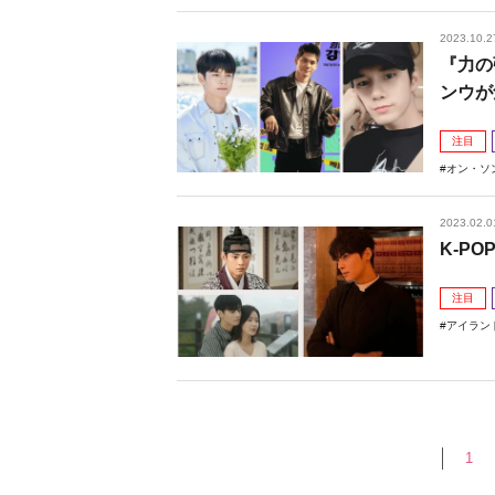
2023.10.2
『力の
ンウが
注目
オン・ソ
2023.02.0
K-P
注目
アイラン
1