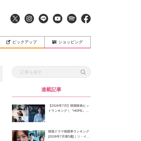
ピックアップ
ショッピング
連載記事
【2026年7月】韓国映画ヒッ
トランキング｜『HOPE』が
首位！8月公開の注目作は？
韓国ドラマ視聴率ランキング
[2026年7月第5週]｜ソ・イン