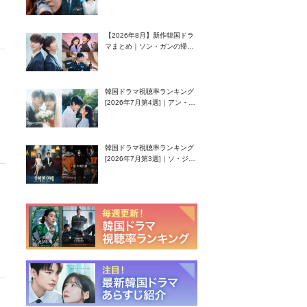
グク主演のラブコメがついに
最終回！
【2026年8月】新作韓国ドラ
マまとめ｜ソン・ガンの帰
還！孤独な天才高校生ピアニ
スト役
韓国ドラマ視聴率ランキング
[2026年7月第4週]｜アン・ヒ
ヨン（EXID ハニ）復帰作
『愛が来る』に注目！
韓国ドラマ視聴率ランキング
[2026年7月第3週]｜ソ・ジソ
ブ主演『エージェント・キ
ム』が勢い加速！