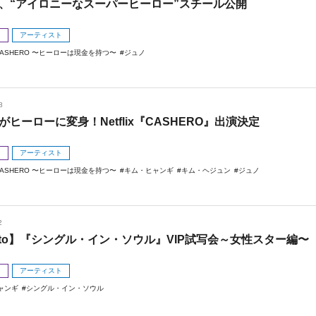
、“アイロニーなスーパーヒーロー”スチール公開
メ
アーティスト
CASHERO 〜ヒーローは現金を持つ〜
ジュノ
8
がヒーローに変身！Netflix『CASHERO』出演決定
メ
アーティスト
CASHERO 〜ヒーローは現金を持つ〜
キム・ヒャンギ
キム・ヘジュン
ジュノ
2
oto】『シングル・イン・ソウル』VIP試写会～女性スター編〜
メ
アーティスト
ャンギ
シングル・イン・ソウル