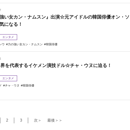
7
強い女カン・ナムスン』出演☆元アイドルの韓国俳優オン・ソ
気になる！
エンタメ
ンウ
力の強い女カン・ナムスン
韓国俳優
1
OP界を代表するイケメン演技ドル☆チャ・ウヌに迫る！
エンタメ
ド
チャ・ウヌ
韓国俳優
2
3
次＞
最後＞＞