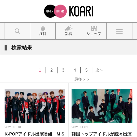
注目
新着
ショップ
検索結果
1
2
3
4
5
次＞
最後＞＞
2021.06.18
2021.01.01
K-POPアイドル出演番組「M S
韓国トップアイドルが続々出演