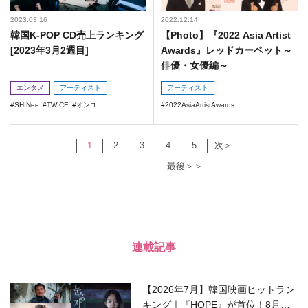
2023.03.16
2022.12.14
韓国K-POP CD売上ランキング
【Photo】『2022 Asia Artist
[2023年3月2週目]
Awards』レッドカーペット～
俳優・女優編～
エンタメ
アーティスト
アーティスト
SHINee
TWICE
オンユ
2022AsiaArtistAwards
1
2
3
4
5
次＞
最後＞＞
連載記事
【2026年7月】韓国映画ヒットラン
キング｜『HOPE』が首位！8月公