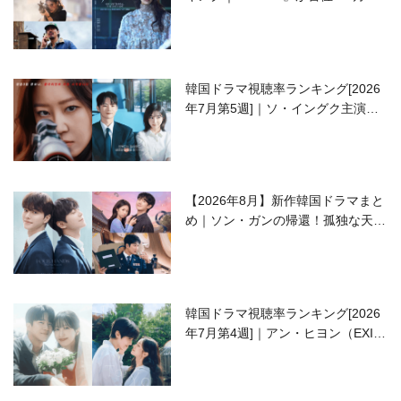
開の注目作は？
韓国ドラマ視聴率ランキング[2026
年7月第5週]｜ソ・イングク主演の
ラブコメがついに最終回！
【2026年8月】新作韓国ドラマまと
め｜ソン・ガンの帰還！孤独な天才
高校生ピアニスト役
韓国ドラマ視聴率ランキング[2026
年7月第4週]｜アン・ヒヨン（EXID
ハニ）復帰作『愛が来る』に注目！