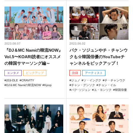
2023.08.07
2023.06.02
『DJ＆MC Namiの韓流NOW』
パク・ソジュンやチ・チャンウ
Vol.5〜KOARI読者にオススメ
クも☆韓国俳優のYouTubeチ
の韓国サマーソング編～
ャンネルをピックアップ！
エンタメ
ピックアップ
注目
アーティスト
(G)I-DLE
CRAVITY
ジュノ
ソ・イングク
チ・チャンウク
DJ＆MC Namiの韓流NOW
Kpop
チャン・グンソク
チョン・イル
パク･ソジュン
ユ・ヨンソク
韓国俳優