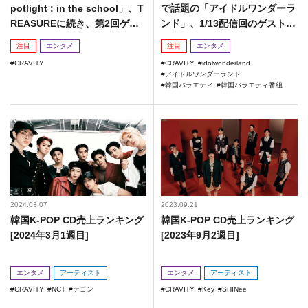
potlight : in the school」、T
で話題の「アイドルワンダーラ
REASUREに続き、第2回ゲス
ンド」、1/13配信回のゲストに
トにCRAVITYの出演が決定！
CRAVITYの出演が決定！
注目
エンタメ
注目
エンタメ
CRAVITY
CRAVITY
idolwonderland
アイドルワンダーランド
韓国バラエティ
韓国バラエティ番組
2024.03.07
2023.09.21
韓国K-POP CD売上ランキング
韓国K-POP CD売上ランキング
[2024年3月1週目]
[2023年9月2週目]
エンタメ
アーティスト
エンタメ
アーティスト
CRAVITY
NCT
テヨン
CRAVITY
Key
SHINee